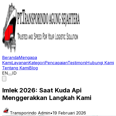
Beranda
Mengapa
Kami
Layanan
Kategori
Pencapaian
Testimoni
Hubungi Kami
Tentang Kami
Blog
EN
ID
Imlek 2026: Saat Kuda Api
Menggerakkan Langkah Kami
Transporindo Admin
•
19 Februari 2026