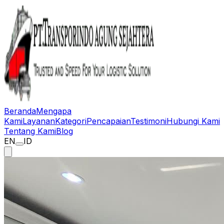
Beranda
Mengapa
Kami
Layanan
Kategori
Pencapaian
Testimoni
Hubungi Kami
Tentang Kami
Blog
EN
ID