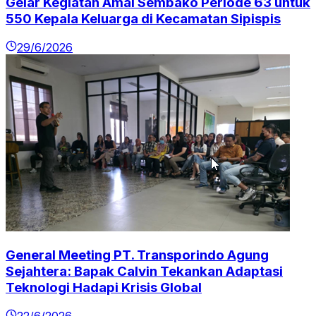
Gelar Kegiatan Amal Sembako Periode 63 untuk
550 Kepala Keluarga di Kecamatan Sipispis
29/6/2026
General Meeting PT. Transporindo Agung
Sejahtera: Bapak Calvin Tekankan Adaptasi
Teknologi Hadapi Krisis Global