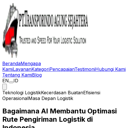
Beranda
Mengapa
Kami
Layanan
Kategori
Pencapaian
Testimoni
Hubungi Kami
Tentang Kami
Blog
EN
ID
Teknologi Logistik
Kecerdasan Buatan
Efisiensi
Operasional
Masa Depan Logistik
Bagaimana AI Membantu Optimasi
Rute Pengiriman Logistik di
Indonesia